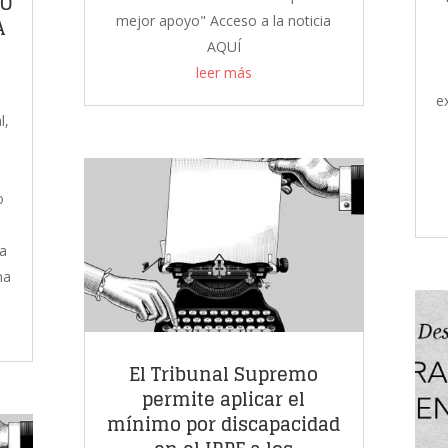
RO
mejor apoyo" Acceso a la noticia
A
AQUÍ
leer más
e
l,
e
o
o
 a
na
El Tribunal Supremo
permite aplicar el
mínimo por discapacidad