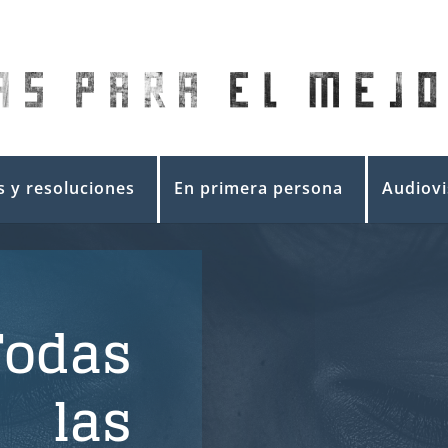
 y resoluciones
En primera persona
Audiovi
Todas
las