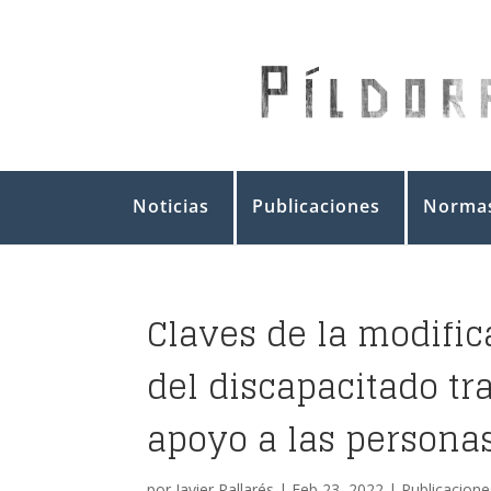
Noticias
Publicaciones
Normas
Claves de la modific
del discapacitado tra
apoyo a las persona
por
Javier Pallarés
|
Feb 23, 2022
|
Publicacione