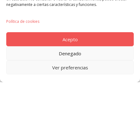
negativamente a ciertas características y funciones.
CONTACT
Política de cookies
Get In Touch
Acepto
Cras ultricies ligula sed magna dictum porta.
Praesent sapien massa, convallis a pellentesque
Denegado
nec, egestas non nisi. Vestibulum ante ipsum primis
Ver preferencias
in faucibus orci luctus et ultrices posuere.